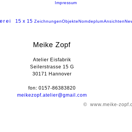
Impressum
erei
15 x 15
Zeichnungen
Objekte
Nomdeplum
Ansichten
Ne
Meike Zopf
Atelier Eisfabrik
Seilerstrasse 15 G
30171 Hannover
fon: 0157-86383820
meikezopf.atelier@gmail.com
© www.meike-zopf.